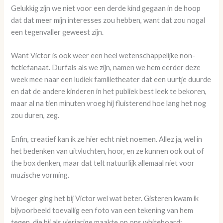
Gelukkig zijn we niet voor een derde kind gegaan in de hoop
dat dat meer mijn interesses zou hebben, want dat zou nogal
een tegenvaller geweest zijn.
Want Victor is ook weer een heel wetenschappelijke non-
fictiefanaat. Durfals als we zijn, namen we hem eerder deze
week mee naar een ludiek familietheater dat een uurtje duurde
en dat de andere kinderen in het publiek best leek te bekoren,
maar al na tien minuten vroeg hij fluisterend hoe lang het nog
zou duren, zeg.
Enfin, creatief kan ik ze hier echt niet noemen. Allez ja, wel in
het bedenken van uitvluchten, hoor, en ze kunnen ook out of
the box denken, maar dat telt natuurlijk allemaal niet voor
muzische vorming.
Vroeger ging het bij Victor wel wat beter. Gisteren kwam ik
bijvoorbeeld toevallig een foto van een tekening van hem
tegen, die hij als vierjarige maakte op ons whiteboard: