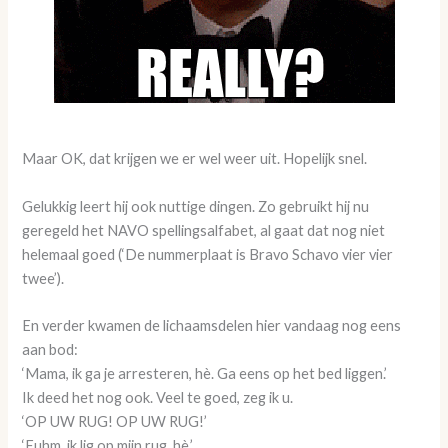
Maar OK, dat krijgen we er wel weer uit. Hopelijk snel.
Gelukkig leert hij ook nuttige dingen. Zo gebruikt hij nu
geregeld het NAVO spellingsalfabet, al gaat dat nog niet
helemaal goed (‘De nummerplaat is Bravo Schavo vier vier
twee’).
En verder kwamen de lichaamsdelen hier vandaag nog eens
aan bod:
‘Mama, ik ga je arresteren, hè. Ga eens op het bed liggen.’
Ik deed het nog ook. Veel te goed, zeg ik u.
‘OP UW RUG! OP UW RUG!’
‘Euhm, ik lig op mijn rug, hè.’