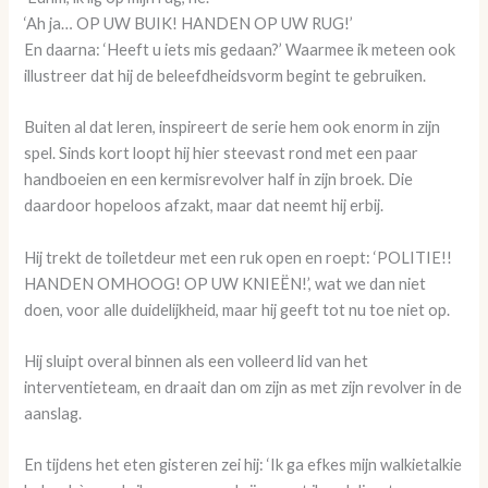
‘Ah ja… OP UW BUIK! HANDEN OP UW RUG!’
En daarna: ‘Heeft u iets mis gedaan?’ Waarmee ik meteen ook
illustreer dat hij de beleefdheidsvorm begint te gebruiken.
Buiten al dat leren, inspireert de serie hem ook enorm in zijn
spel. Sinds kort loopt hij hier steevast rond met een paar
handboeien en een kermisrevolver half in zijn broek. Die
daardoor hopeloos afzakt, maar dat neemt hij erbij.
Hij trekt de toiletdeur met een ruk open en roept: ‘POLITIE!!
HANDEN OMHOOG! OP UW KNIEËN!’, wat we dan niet
doen, voor alle duidelijkheid, maar hij geeft tot nu toe niet op.
Hij sluipt overal binnen als een volleerd lid van het
interventieteam, en draait dan om zijn as met zijn revolver in de
aanslag.
En tijdens het eten gisteren zei hij: ‘Ik ga efkes mijn walkietalkie