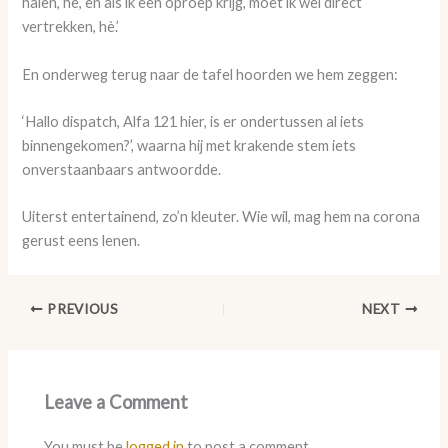
halen, hè, en als ik een oproep krijg, moet ik wel direct
vertrekken, hè.’
En onderweg terug naar de tafel hoorden we hem zeggen:
‘Hallo dispatch, Alfa 121 hier, is er ondertussen al iets
binnengekomen?’, waarna hij met krakende stem iets
onverstaanbaars antwoordde.
Uiterst entertainend, zo’n kleuter. Wie wil, mag hem na corona
gerust eens lenen.
PREVIOUS
NEXT
Leave a Comment
You must be
logged in
to post a comment.