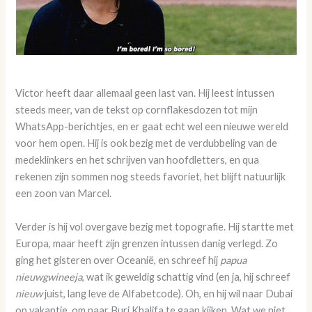
Victor heeft daar allemaal geen last van. Hij leest intussen
steeds meer, van de tekst op cornflakesdozen tot mijn
WhatsApp-berichtjes, en er gaat echt wel een nieuwe wereld
voor hem open. Hij is ook bezig met de verdubbeling van de
medeklinkers en het schrijven van hoofdletters, en qua
rekenen zijn sommen nog steeds favoriet, het blijft natuurlijk
een zoon van Marcel.
Verder is hij vol overgave bezig met topografie. Hij startte met
Europa, maar heeft zijn grenzen intussen danig verlegd. Zo
ging het gisteren over Oceanië, en schreef hij
papua
nieuwgwineeja
, wat ik geweldig schattig vind (en ja, hij schreef
nieuw
juist, lang leve de Alfabetcode). Oh, en hij wil naar Dubai
op vakantie, om naar Burj Khalifa te gaan kijken. Wat we niet