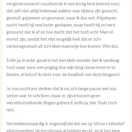
eergisterennacht resulteerde in een bozig kind bomvol snot,
dat zelf niet altijd helemaal wakker was tijdens zijn gezucht,
gesnuif, gejammer en gesnauw, maar ik dus wel. Afgelopen
nacht heeft hij veel beter geslapen, maar heeft hij zo hard
gesnurkt dat ik af en toe dacht dat het toch echt Marcel
moest zijn, omdat het niet mogelijk leek dat er zo’n
varkensgesnurk uit zo’n klein mannetje kon komen. Wel dus.
Enfin ja, in ieder geval is het een klein wonder dat ik vandaag
toch maar eens een poging doe mijn blog nieuw lezen in te
blazen, al beloof ik niets over de kwaliteit van deze blogpost.
Je zou nochtans denken dat ik na zo’n lange pauze wel zou
weten wat te schrijven, maar er zijn intussen geen
wereldschokkende dingen gebeurd, enfin ja, hier thuis toch
niet.
Vermeldenswaardig is ongetwijfeld dat we op Victors initiatief
eind november de kerstboom al hebben gezet, en ik ben hem