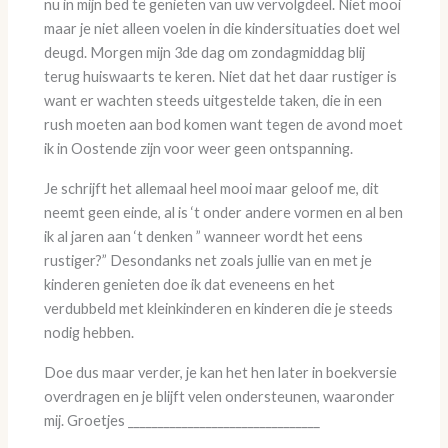
nu in mijn bed te genieten van uw vervolgdeel. Niet mooi
maar je niet alleen voelen in die kindersituaties doet wel
deugd. Morgen mijn 3de dag om zondagmiddag blij
terug huiswaarts te keren. Niet dat het daar rustiger is
want er wachten steeds uitgestelde taken, die in een
rush moeten aan bod komen want tegen de avond moet
ik in Oostende zijn voor weer geen ontspanning.
Je schrijft het allemaal heel mooi maar geloof me, dit
neemt geen einde, al is ‘t onder andere vormen en al ben
ik al jaren aan ‘t denken ” wanneer wordt het eens
rustiger?” Desondanks net zoals jullie van en met je
kinderen genieten doe ik dat eveneens en het
verdubbeld met kleinkinderen en kinderen die je steeds
nodig hebben.
Doe dus maar verder, je kan het hen later in boekversie
overdragen en je blijft velen ondersteunen, waaronder
mij. Groetjes ________________________________