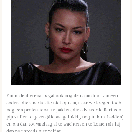
Enfin, de dierenarts gaf ook nog de naam door van een
andere dierenarts, die niet opnam, maar we kregen toch
nog een professional te pakken, die adviseerde Bert een
pijnstiller te geven (die we gelukkig nog in huis hadden)
en om dan tot vandaag af te wachten en te komen als hij
dan nog steeds niet zelf at.