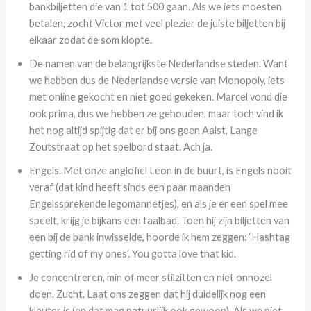
bankbiljetten die van 1 tot 500 gaan. Als we iets moesten
betalen, zocht Victor met veel plezier de juiste biljetten bij
elkaar zodat de som klopte.
De namen van de belangrijkste Nederlandse steden. Want
we hebben dus de Nederlandse versie van Monopoly, iets
met online gekocht en niet goed gekeken. Marcel vond die
ook prima, dus we hebben ze gehouden, maar toch vind ik
het nog altijd spijtig dat er bij ons geen Aalst, Lange
Zoutstraat op het spelbord staat. Ach ja.
Engels. Met onze anglofiel Leon in de buurt, is Engels nooit
veraf (dat kind heeft sinds een paar maanden
Engelssprekende legomannetjes), en als je er een spel mee
speelt, krijg je bijkans een taalbad. Toen hij zijn biljetten van
een bij de bank inwisselde, hoorde ik hem zeggen: ‘Hashtag
getting rid of my ones’. You gotta love that kid.
Je concentreren, min of meer stilzitten en niet onnozel
doen. Zucht. Laat ons zeggen dat hij duidelijk nog een
kleuter is (en dat mag natuurlijk ook gewoon). Als we niet