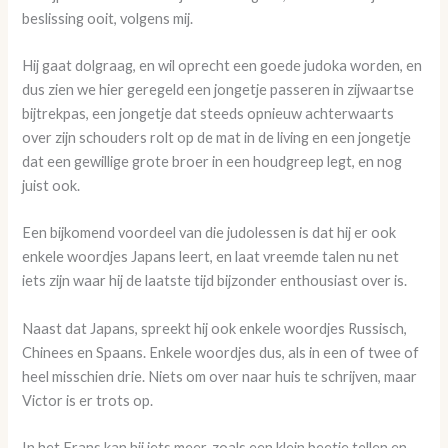
beslissing ooit, volgens mij.
Hij gaat dolgraag, en wil oprecht een goede judoka worden, en
dus zien we hier geregeld een jongetje passeren in zijwaartse
bijtrekpas, een jongetje dat steeds opnieuw achterwaarts
over zijn schouders rolt op de mat in de living en een jongetje
dat een gewillige grote broer in een houdgreep legt, en nog
juist ook.
Een bijkomend voordeel van die judolessen is dat hij er ook
enkele woordjes Japans leert, en laat vreemde talen nu net
iets zijn waar hij de laatste tijd bijzonder enthousiast over is.
Naast dat Japans, spreekt hij ook enkele woordjes Russisch,
Chinees en Spaans. Enkele woordjes dus, als in een of twee of
heel misschien drie. Niets om over naar huis te schrijven, maar
Victor is er trots op.
In het Frans kan hij iets meer, zoals een klein beetje tellen en