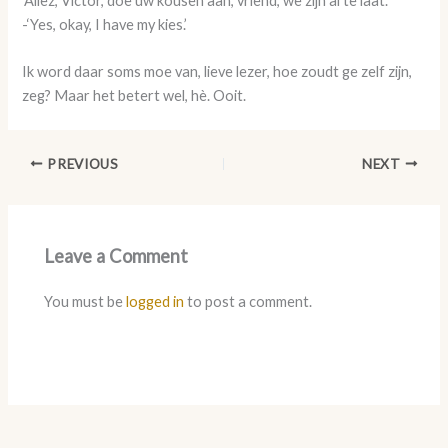
‘Allez, Victor, doe uw kousen aan, vriend, we zijn al te laat.’
-‘Yes, okay, I have my kies.’
Ik word daar soms moe van, lieve lezer, hoe zoudt ge zelf zijn,
zeg? Maar het betert wel, hè. Ooit.
PREVIOUS
NEXT
Leave a Comment
You must be
logged in
to post a comment.