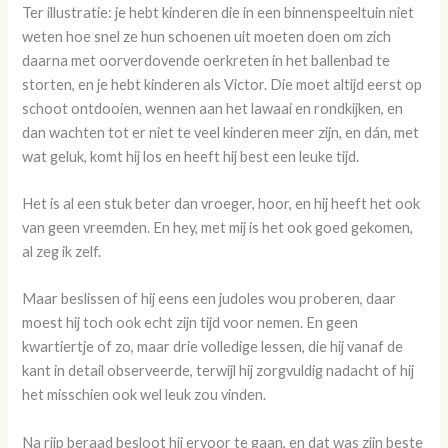
Ter illustratie: je hebt kinderen die in een binnenspeeltuin niet
weten hoe snel ze hun schoenen uit moeten doen om zich
daarna met oorverdovende oerkreten in het ballenbad te
storten, en je hebt kinderen als Victor. Die moet altijd eerst op
schoot ontdooien, wennen aan het lawaai en rondkijken, en
dan wachten tot er niet te veel kinderen meer zijn, en dán, met
wat geluk, komt hij los en heeft hij best een leuke tijd.
Het is al een stuk beter dan vroeger, hoor, en hij heeft het ook
van geen vreemden. En hey, met mij is het ook goed gekomen,
al zeg ik zelf.
Maar beslissen of hij eens een judoles wou proberen, daar
moest hij toch ook echt zijn tijd voor nemen. En geen
kwartiertje of zo, maar drie volledige lessen, die hij vanaf de
kant in detail observeerde, terwijl hij zorgvuldig nadacht of hij
het misschien ook wel leuk zou vinden.
Na rijp beraad besloot hij ervoor te gaan, en dat was zijn beste