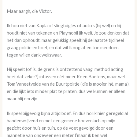
Maar aargh, die Victor.
Ik hou niet van Kapla of vliegtuigjes of auto’s (hij wel) en hij
houdt niet van tekenen en Playmobil (ik wel). Je zou denken dat
het dan ophoudt, maar gelukkig speelt hij de laatste tijd heel
graag politie en boef, en dat wil ik nog af en toe meedoen,
tegen wil en dank weliswaar.
Hij speelt (of is, de grens is ontzettend vaag, method acting
heet dat zeker?) intussen niet meer Koen Baetens, maar wel
Tom Vaneetvelde van de Buurtpolitie (‘die is mooier, hè, mama’),
en die lijkt iets minder plat te praten, dus we kunnen er alleen
maar blij om zijn.
Ik speel bijgevolg bijna altijd boef. En dus hol ik hier geregeld al
handenwrijvend en met een gemene boevenlach op mijn
gezicht door huis en tuin, op de voet gevolgd door een
mannetje van ongeveer een meter (‘maar ik ben wel